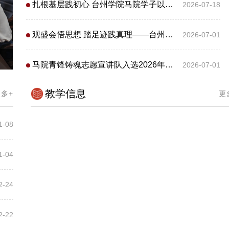
扎根基层践初心 台州学院马院学子以实干青春赋能乡村振兴
2026-07-18
观盛会悟思想 踏足迹践真理——台州学院马克思主义学院党员赴安吉余村开展七一主题党日活动
2026-07-01
马院青锋铸魂志愿宣讲队入选2026年全国大学生“两弹一星”精神志愿宣讲团
2026-07-01
教学信息
多+
更
1-08
1-04
2-24
2-22